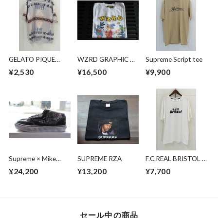
GELATO PIQUE
WZRD GRAPHIC T-
Supreme Script tee
HOMME ×
SHIRT
¥2,530
¥16,500
¥9,900
PENDLETON ルーム
ウェア
Supreme × Mike
SUPREME RZA
F.C.REAL BRISTOL ×
Kelley × Vans Half
MINIONSMINIONS
¥24,200
¥13,200
¥7,700
Cab
SHADOW TEAM
TEE
セール中の商品