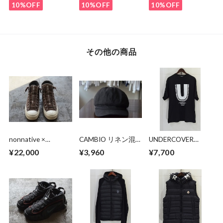
SHIRTS
10%OFF
10%OFF
10%OFF
その他の商品
nonnative ×
CAMBIO リネン混
UNDERCOVER
SPINGLE MOVE
キャスケット
BODHI SVAHA U
¥22,000
¥3,960
¥7,700
DWELLER TRAINER
LOGO TEE
HI COW LEATHER
WITH GORE-TEX