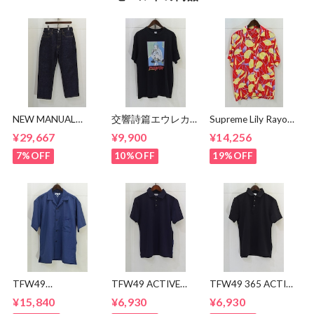
NEW MANUAL
交響詩篇エウレカセ
Supreme Lily Rayon
LV61's TAPERED
ブン x MAGICAL
Shirt
¥29,667
¥9,900
¥14,256
JEANS
MOSH
MISFITS"EUREKA"
7%OFF
10%OFF
19%OFF
TEE
TFW49
TFW49 ACTIVE
TFW49 365 ACTIVE
CONBINATION
POLO
POLO
¥15,840
¥6,930
¥6,930
OPEN COLLAR