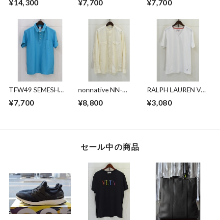
¥14,300
¥7,700
¥7,700
SIGNATURE 11XL
SS SHIRT
TFW49 SEMESH
nonnative NN-
RALPH LAUREN Vネ
POLO
S4306 RANCHER
ックTシャツ
¥7,700
¥8,800
¥3,080
STAND COLLAR
SHIRT
セール中の商品