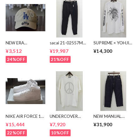
NEW ERA
sacai 21-02557M
SUPREME × YOHJI
9TWENTY LA CAP
Suiting Pants
YAMAMOTO Y's L/S
¥3,512
¥19,987
¥14,300
Tee
24%OFF
21%OFF
NIKE AIR FORCE 1
UNDERCOVER
NEW MANUAL
MID CW2289-111
PEASE BEAR TEE
LV61's TAPERED
¥15,444
¥7,920
¥31,900
JEANS
22%OFF
10%OFF