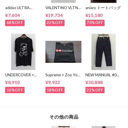
adidas ULTRA
VALENTINO VLTN
aniary トートバッグ
BOOST BA8842
MULTI COLOR TEE
¥7,604
¥19,734
¥15,180
68%OFF
22%OFF
70%OFF
UNDERCOVER ×
Supreme × Zoo York
NEW MANUAL #017
KOSUKE
Transit Tee
lv 61'S TAPERRED
¥8,910
¥9,922
¥30,888
KAWAMURA BEAR
JEANS / OW
TEE
10%OFF
18%OFF
22%OFF
その他の商品