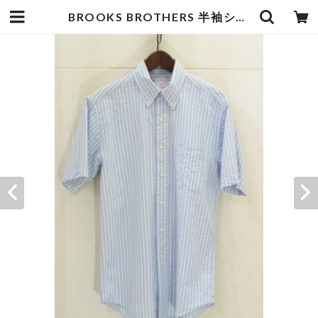
BROOKS BROTHERS 半袖シャツ | goodbadstore